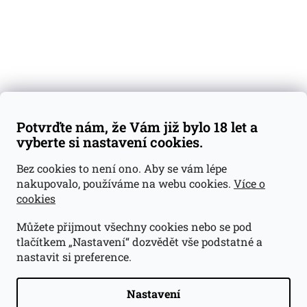
Blog
Kontakty
Váš nákup
Doprava a platba
Obchodní podmínky
Reklamace
Potvrďte nám, že Vám již bylo 18 let a
GDPR
vyberte si nastavení cookies.
Kontakty
Bez cookies to není ono. Aby se vám lépe
nakupovalo, používáme na webu cookies.
Více o
jan@dramroom.cz
cookies
+420 774 400 491
Můžete přijmout všechny cookies nebo se pod
Odběrná místa
tlačítkem „Nastavení“ dozvědět vše podstatné a
nastavit si preference.
Velká Ohrada - Lihovarek
Prusíkova 2577/16
Praha 13
Nastavení
15500