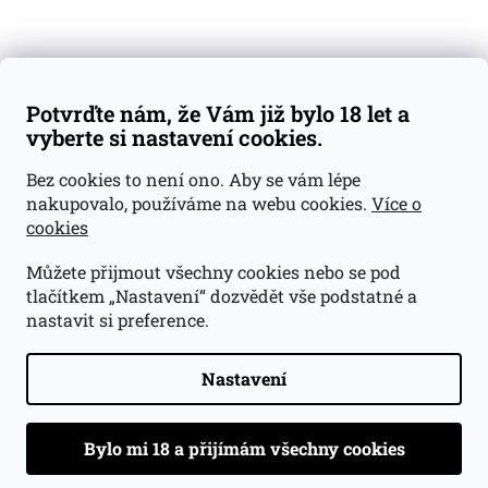
Doprava a platba
Obchodní podmínky
Reklamace
Potvrďte nám, že Vám již bylo 18 let a
GDPR
vyberte si nastavení cookies.
Kontakty
Bez cookies to není ono. Aby se vám lépe
nakupovalo, používáme na webu cookies.
Více o
jan@dramroom.cz
cookies
+420 774 400 491
Můžete přijmout všechny cookies nebo se pod
Odběrná místa
tlačítkem „Nastavení“ dozvědět vše podstatné a
nastavit si preference.
Velká Ohrada - Lihovarek
Prusíkova 2577/16
Praha 13
Nastavení
15500
Navigovat do obchodu
.