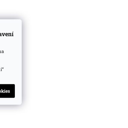
tavení
na
í“