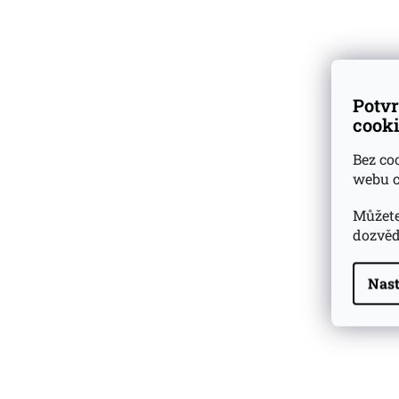
Dárkové
degustační sady
Ověřeno
zákazníky
Potvr
cooki
Bez co
webu c
Můžete
dozvěd
Nast
Highland Park 22 YO
Whisky Essence No. 10
0,02l 51,4%