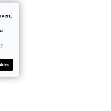
tavení
na
í“