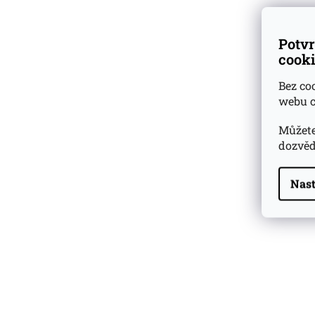
Potvr
cooki
Bez co
webu c
Můžete
dozvěd
Nast
Highland Park 22 YO
Whisky Essence No. 10
0,02l 51,4%
179 Kč
Barcelo Imperial Rum
Premium Blend 40
Aniversario
0,7l 43%
2 590 Kč