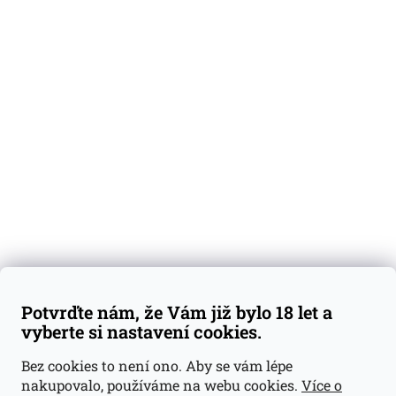
O nás
Degustační vzorky
Dárkové sady
Předplatné
Blog
Kontakty
Váš nákup
Doprava a platba
Obchodní podmínky
Reklamace
Potvrďte nám, že Vám již bylo 18 let a
GDPR
vyberte si nastavení cookies.
Kontakty
Bez cookies to není ono. Aby se vám lépe
nakupovalo, používáme na webu cookies.
Více o
jan@dramroom.cz