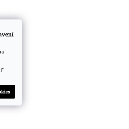
tavení
na
í“