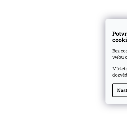
Dárkové
degustační sady
Ověřeno
zákazníky
Potvr
cooki
Bez co
webu c
Můžete
dozvěd
Nast
Highland Park 22 YO
Whisky Essence No. 10
0,02l 51,4%