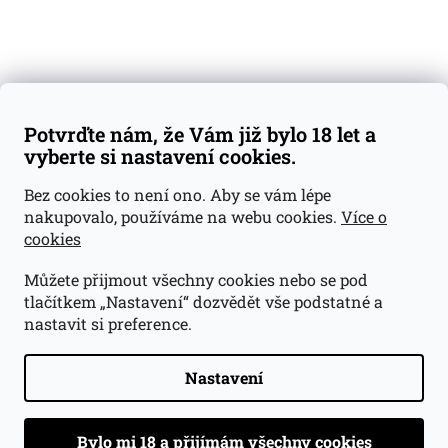
Váš nákup
Doprava a platba
Obchodní podmínky
Reklamace
Potvrďte nám, že Vám již bylo 18 let a
GDPR
vyberte si nastavení cookies.
Kontakty
Bez cookies to není ono. Aby se vám lépe
nakupovalo, používáme na webu cookies.
Více o
jan@dramroom.cz
cookies
+420 774 400 491
Můžete přijmout všechny cookies nebo se pod
Odběrná místa
tlačítkem „Nastavení“ dozvědět vše podstatné a
nastavit si preference.
Velká Ohrada - Lihovarek
Prusíkova 2577/16
Praha 13
Nastavení
15500
Navigovat do obchodu
.