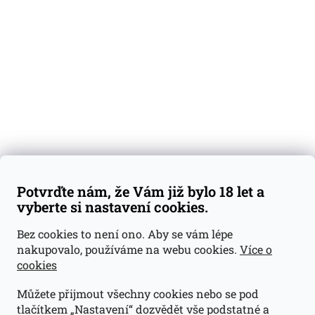
Degustační vzorky
Dárkové sady
Předplatné
Blog
Kontakty
Váš nákup
Doprava a platba
Obchodní podmínky
Reklamace
Potvrďte nám, že Vám již bylo 18 let a
GDPR
vyberte si nastavení cookies.
Kontakty
Bez cookies to není ono. Aby se vám lépe
nakupovalo, používáme na webu cookies.
Více o
jan@dramroom.cz
cookies
+420 774 400 491
Můžete přijmout všechny cookies nebo se pod
Odběrná místa
tlačítkem „Nastavení“ dozvědět vše podstatné a