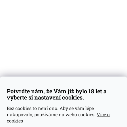
O nás
Degustační vzorky
Dárkové sady
Předplatné
Blog
Kontakty
Váš nákup
Doprava a platba
Obchodní podmínky
Reklamace
Potvrďte nám, že Vám již bylo 18 let a
GDPR
vyberte si nastavení cookies.
Kontakty
Bez cookies to není ono. Aby se vám lépe
nakupovalo, používáme na webu cookies.
Více o
jan@dramroom.cz
cookies
+420 774 400 491