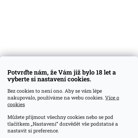
Dárkové sady
Předplatné
Blog
Kontakty
Váš nákup
Doprava a platba
Obchodní podmínky
Reklamace
Potvrďte nám, že Vám již bylo 18 let a
GDPR
vyberte si nastavení cookies.
Kontakty
Bez cookies to není ono. Aby se vám lépe
nakupovalo, používáme na webu cookies.
Více o
jan@dramroom.cz
cookies
+420 774 400 491
Můžete přijmout všechny cookies nebo se pod
Odběrná místa
tlačítkem „Nastavení“ dozvědět vše podstatné a
nastavit si preference.
Velká Ohrada - Lihovarek