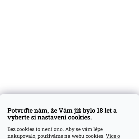
O nás
Degustační vzorky
Dárkové sady
Předplatné
Blog
Kontakty
Váš nákup
Doprava a platba
Obchodní podmínky
Reklamace
Potvrďte nám, že Vám již bylo 18 let a
GDPR
vyberte si nastavení cookies.
Kontakty
Bez cookies to není ono. Aby se vám lépe
nakupovalo, používáme na webu cookies.
Více o
jan@dramroom.cz