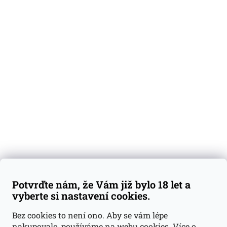
O nás
Degustační vzorky
Dárkové sady
Předplatné
Blog
Kontakty
Váš nákup
Doprava a platba
Obchodní podmínky
Reklamace
Potvrďte nám, že Vám již bylo 18 let a
GDPR
vyberte si nastavení cookies.
Kontakty
Bez cookies to není ono. Aby se vám lépe
nakupovalo, používáme na webu cookies.
Více o