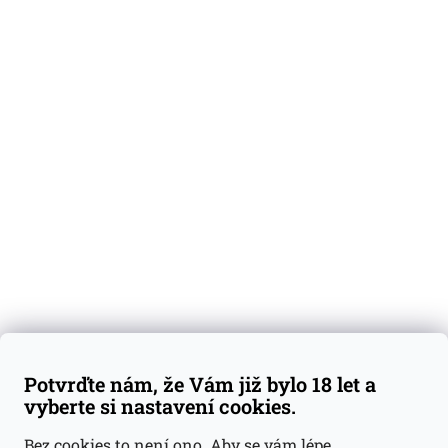
O nás
Degustační vzorky
Dárkové sady
Předplatné
Blog
Kontakty
Váš nákup
Doprava a platba
Obchodní podmínky
Reklamace
Potvrďte nám, že Vám již bylo 18 let a
GDPR
vyberte si nastavení cookies.
Kontakty
Bez cookies to není ono. Aby se vám lépe