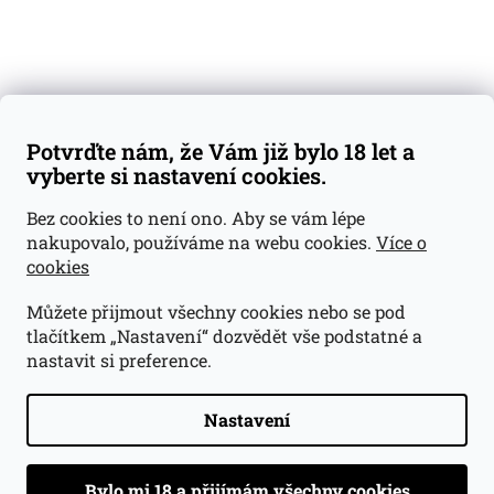
Váš nákup
Doprava a platba
Obchodní podmínky
Reklamace
Potvrďte nám, že Vám již bylo 18 let a
GDPR
vyberte si nastavení cookies.
Kontakty
Bez cookies to není ono. Aby se vám lépe
nakupovalo, používáme na webu cookies.
Více o
jan@dramroom.cz
cookies
+420 774 400 491
Můžete přijmout všechny cookies nebo se pod
Odběrná místa
tlačítkem „Nastavení“ dozvědět vše podstatné a
nastavit si preference.
Velká Ohrada - Lihovarek
Prusíkova 2577/16
Praha 13
Nastavení
15500
Navigovat do obchodu
.