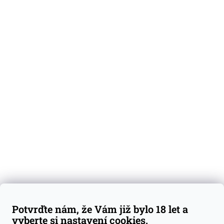
O nás
Degustační vzorky
Dárkové sady
Předplatné
Blog
Kontakty
Váš nákup
Doprava a platba
Obchodní podmínky
Reklamace
Potvrďte nám, že Vám již bylo 18 let a
GDPR
vyberte si nastavení cookies.