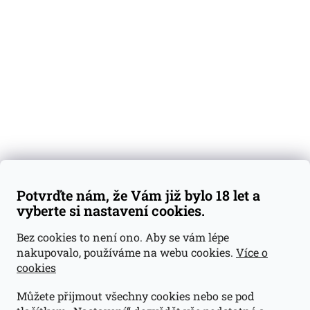
Degustační vzorky
Dárkové sady
Předplatné
Blog
Kontakty
Váš nákup
Doprava a platba
Obchodní podmínky
Reklamace
Potvrďte nám, že Vám již bylo 18 let a
GDPR
vyberte si nastavení cookies.
Kontakty
Bez cookies to není ono. Aby se vám lépe
nakupovalo, používáme na webu cookies.
Více o
jan@dramroom.cz
cookies
+420 774 400 491
Můžete přijmout všechny cookies nebo se pod
Odběrná místa