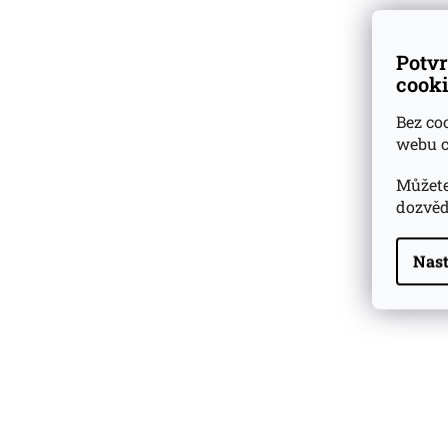
Potvr
cooki
Bez co
webu c
Můžete
dozvěd
Nast
Highland Park 22 YO
Whisky Essence No. 10
0,02l 51,4%
179 Kč
Barcelo Imperial Rum
Premium Blend 40
Aniversario
0,7l 43%
2 590 Kč