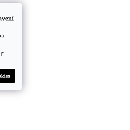
tavení
na
í“