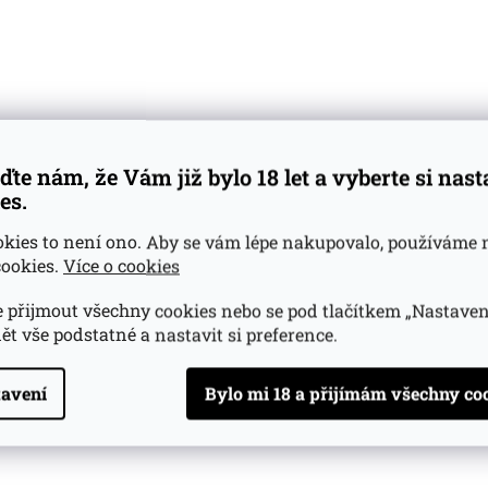
Novinka
Limitka
Láhev
ďte nám, že Vám již bylo 18 let a vyberte si nas
es.
okies to není ono. Aby se vám lépe nakupovalo, používáme 
ookies.
Více o cookies
 YO
0,7l 54,5%
 přijmout všechny cookies nebo se pod tlačítkem „Nastaven
ět vše podstatné a nastavit si preference.
(>5 ks)
avení
Do košíku