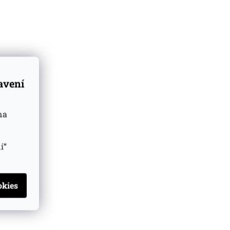
tavení
na
í“