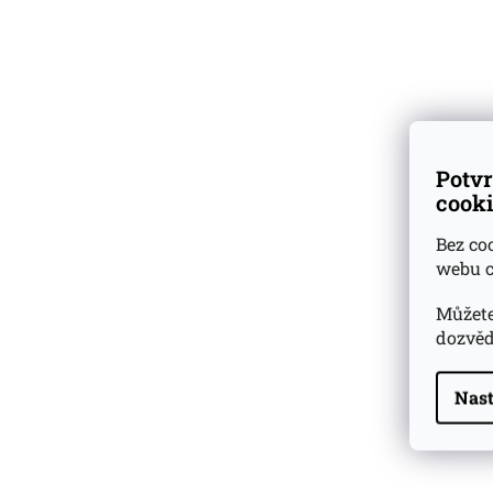
Dárkové
degustační sady
Ověřeno
zákazníky
Whisky
Potvr
Highland
cooki
13 let
Limited
Bez co
webu c
Royal Brackla 13
Můžete
dozvěd
Skladem
2 950 Kč
Nast
Highland Park 22 YO
Whisky Essence No. 10
0,02l 51,4%
179 Kč