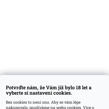
O nás
Degustační vzorky
Dárkové sady
Předplatné
Blog
Kontakty
Váš nákup
Doprava a platba
Obchodní podmínky
Reklamace
Potvrďte nám, že Vám již bylo 18 let a
GDPR
vyberte si nastavení cookies.
Kontakty
Bez cookies to není ono. Aby se vám lépe
nakupovalo, používáme na webu cookies.
Více o